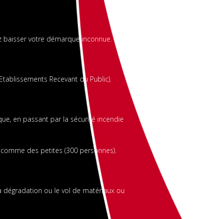
z baisser votre démarque inconnue.
(Etablissements Recevant du Public).
ue, en passant par la sécurité incendie
) comme des petites (300 personnes).
la dégradation ou le vol de matériaux ou